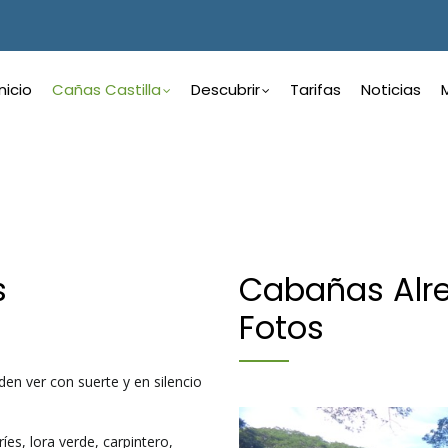
ain
avigation
Inicio
Cañas Castilla
Descubrir
Tarifas
Noticias
panish
s
Cabañas Alre
Fotos
en ver con suerte y en silencio
es, lora verde, carpintero,