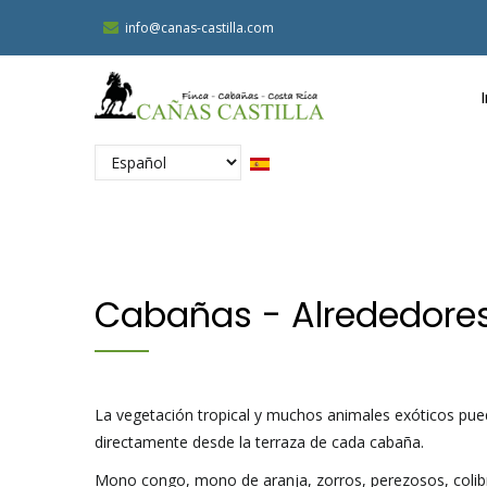
Pasar
info@canas-castilla.com
al
M
contenido
N
principal
S
Select
your
language
Cabañas - Alrededore
La vegetación tropical y muchos animales exóticos pued
directamente desde la terraza de cada cabaña.
Mono congo, mono de aranja, zorros, perezosos, colibrí