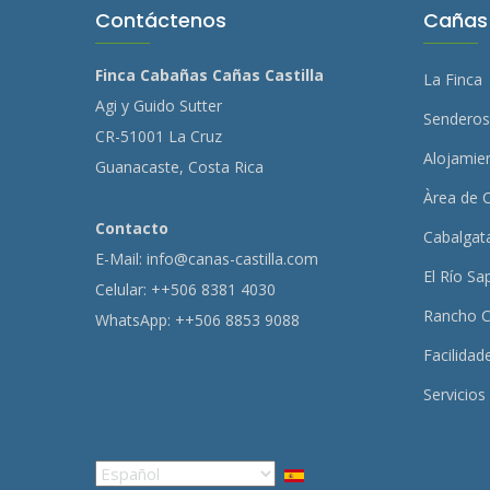
Contáctenos
Cañas 
Finca Cabañas Cañas Castilla
La Finca
Agi y Guido Sutter
Senderos
CR-51001 La Cruz
Alojamie
Guanacaste, Costa Rica
Àrea de 
Contacto
Cabalgat
E-Mail:
info@canas-castilla.com
El Río Sa
Celular: ++506 8381 4030
Rancho C
WhatsApp: ++506 8853 9088
Facilidad
Servicios
Select