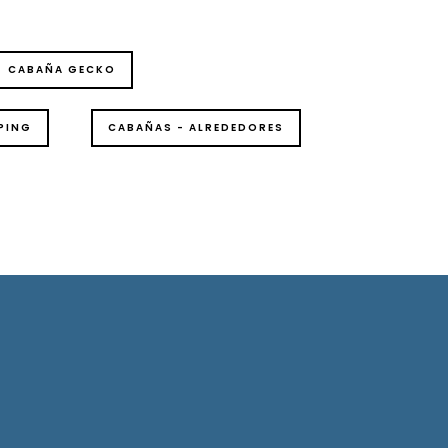
CABAÑA GECKO
PING
CABAÑAS - ALREDEDORES
Solicitud De Reservas