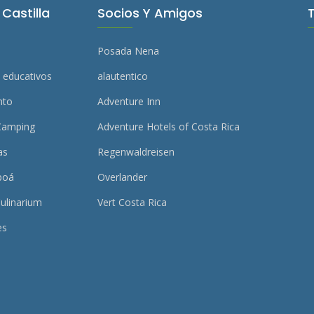
Castilla
Socios Y Amigos
Posada Nena
 educativos
alautentico
nto
Adventure Inn
Camping
Adventure Hotels of Costa Rica
as
Regenwaldreisen
poá
Overlander
ulinarium
Vert Costa Rica
es