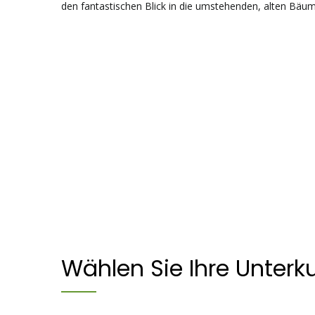
den fantastischen Blick in die umstehenden, alten Bäume
Bungalow Tucan - Finca Cabañas Cañas Castilla
Wählen Sie Ihre Unterk