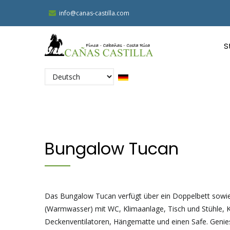
Direkt
info@canas-castilla.com
zum
M
Inhalt
N
S
G
Select
your
language
Bungalow Tucan
Das Bungalow Tucan verfügt über ein Doppelbett sowie
(Warmwasser) mit WC, Klimaanlage, Tisch und Stühle, K
Deckenventilatoren, Hängematte und einen Safe. Genie