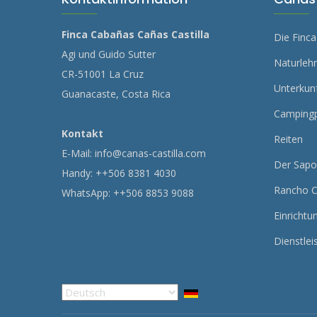
Finca Cabañas Cañas Castilla
Die Finca
Agi und Guido Sutter
Naturleh
CR-51001 La Cruz
Unterkun
Guanacaste, Costa Rica
Campingp
Kontakt
Reiten
E-Mail:
info@canas-castilla.com
Der Sapo
Handy: ++506 8381 4030
Rancho C
WhatsApp: ++506 8853 9088
Einrichtu
Dienstlei
Select
your