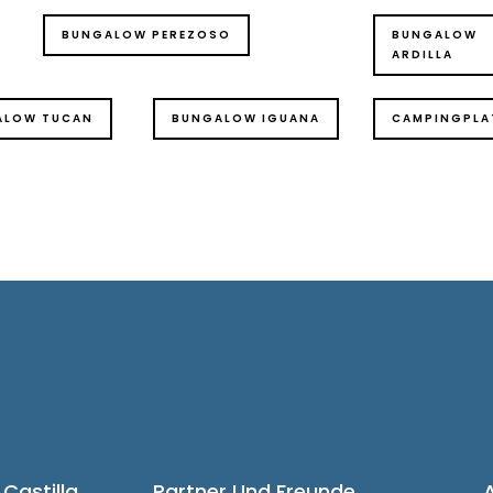
BUNGALOW PEREZOSO
BUNGALOW
ARDILLA
ALOW TUCAN
BUNGALOW IGUANA
CAMPINGPLA
Castilla
Partner Und Freunde