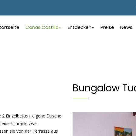
ain
avigation
tartseite
Cañas Castilla
Entdecken
Preise
News
erman
Bungalow Tuc
 2 Einzelbetten, eigene Dusche
leiderschrank, zwei
ssen sie von der Terrasse aus