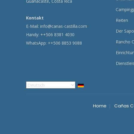
Guanacaste, Costa Rica
Campingp
Kontakt
Reiten
E-Mail:
info@canas-castilla.com
Der Sapo
Handy: ++506 8381 4030
Rancho C
WhatsApp: ++506 8853 9088
Einrichtu
Dienstlei
Select
your
language
Home
Cañas Ca