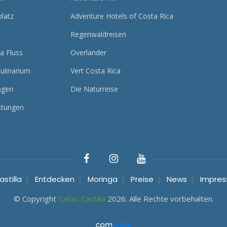
latz
Adventure Hotels of Costa Rica
Regenwaldreisen
a Fluss
Overlander
ulinarium
Vert Costa Rica
ngen
Die Naturreise
stungen
stilla
Entdecken
Moringa
Preise
News
Impre
© Copyright
Cañas Castilla
2026. Alle Rechte vorbehalten.