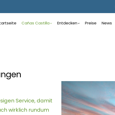
ain
avigation
tartseite
Cañas Castilla
Entdecken
Preise
News
erman
tungen
ssigen Service, damit
auch wirklich rundum