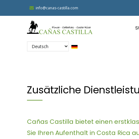
Direkt
info@canas-castilla.com
zum
M
Inhalt
N
S
G
Select
your
language
Zusätzliche Dienstleis
Cañas Castilla bietet einen erstkla
Sie Ihren Aufenthalt in Costa Rica 