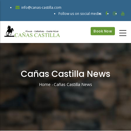
Skip
info@canas-castilla.com
to
Follow us on social media:
main
content
Book Now
Cañas Castilla News
Home
-
Cañas Castilla News
Breadcrumb